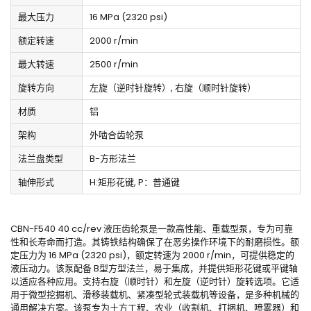
最大压力
16 MPa (2320 psi)
额定转速
2000 r/min
最大转速
2500 r/min
旋转方向
左旋（逆时针旋转）, 右旋（顺时针旋转）
材质
铝
架构
外啮合齿轮泵
法兰盘类型
B-方形法兰
轴伸形式
H:矩形花键, P：普通键
CBN-F540 40 cc/rev 液压齿轮泵是一款高性能、重载型泵，专为可靠
性和长寿命而打造。其铸铁结构确保了在恶劣操作环境下的耐磨损性。额
定压力为 16 MPa (2320 psi)，额定转速为 2000 r/min，可提供稳定的
液压动力。该泵配备 B型方型法兰，易于集成，并提供矩形花键或平键轴
以适应各种应用。支持右旋（顺时针）和左旋（逆时针）旋转选项。它适
用于微型挖掘机、滑移装载机、紧凑型轮式装载机等设备，是多种机械的
通用解决方案。该泵专为土方工程、农业（收割机、打捆机、喷雾器）和