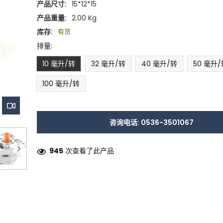
产品尺寸:
15*12*15
产品重量:
2.00 Kg
库存:
有货
排量:
10 毫升/转
32 毫升/转
40 毫升/转
50 毫升
100 毫升/转
咨询电话: 0536-3501067
945
次查看了此产品