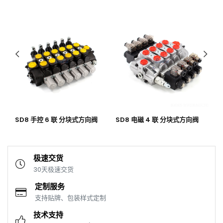
SD8 手控 6 联 分块式方向阀
SD8 电磁 4 联 分块式方向阀
P
式
极速交货
30天极速交货
定制服务
支持贴牌、包装样式定制
技术支持