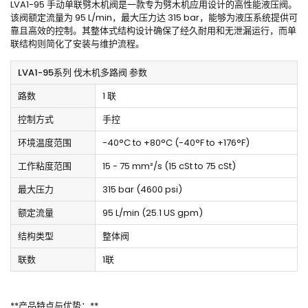
LVA1-95 手动单联劈木机阀是一款专为劈木机应用设计的高性能液压阀。
该阀额定流量为 95 L/min，最大压力达 315 bar，能够为液压系统提供可
靠且高效的控制。其整体式结构设计确保了经久耐用和无泄漏运行，而单
联结构则简化了安装与维护流程。
LVA1-95系列 伐木机多路阀 参数
路数
1 联
控制方式
手控
环境温度范围
-40°C to +80°C (-40°F to +176°F)
工作粘度范围
15 - 75 mm²/s (15 cSt to 75 cSt)
最大压力
315 bar (4600 psi)
额定流量
95 L/min (25.1 US gpm)
结构类型
整体阀
联数
1联
**产品特点与优势：**